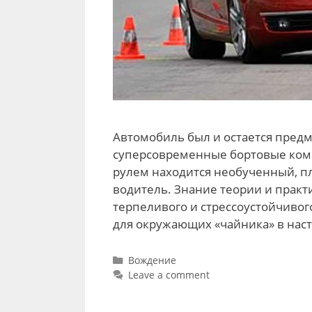
Автомобиль был и остается пред
суперсовременные бортовые компь
рулем находится необученный, 
водитель. Знание теории и практ
терпеливого и стрессоустойчивого
для окружающих «чайника» в наст
Categories
Вождение
Leave a comment