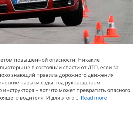
метом повышенной опасности. Никакие
ютеры не в состоянии спасти от ДТП, если за
плохо знающий правила дорожного движения
ические навыки езды под руководством
 инструктора – вот что может превратить опасного
Почему
оящего водителя. И для этого …
Read more
стоит
выбрать
автошколу
на
Винограда