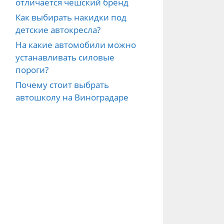
отличается чешский бренд
Как выбирать накидки под
детские автокресла?
На какие автомобили можно
устанавливать силовые
пороги?
Почему стоит выбрать
автошколу на Виноградаре
ре