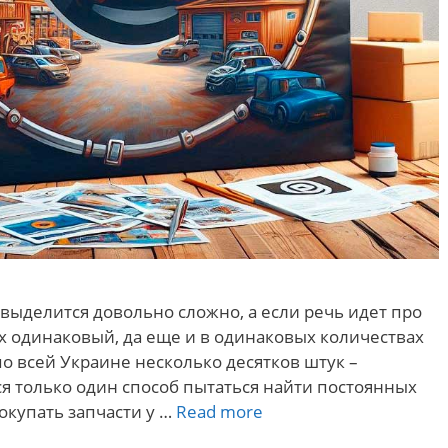
 выделится довольно сложно, а если речь идет про
сех одинаковый, да еще и в одинаковых количествах
по всей Украине несколько десятков штук –
ся только один способ пытаться найти постоянных
Креативные
окупать запчасти у …
Read more
сувениры