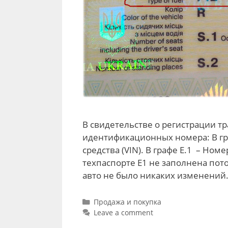
В свидетельстве о регистрации т
идентификационных номера: В г
средства (VIN). В графе E.1 – Ном
техпаспорте E1 не заполнена пото
авто не было никаких изменений.
Categories
Продажа и покупка
Leave a comment