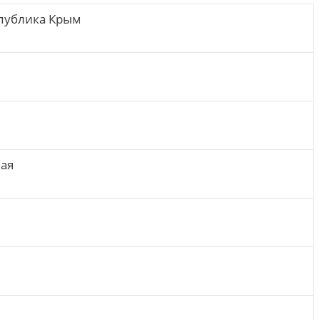
публика Крым
ая