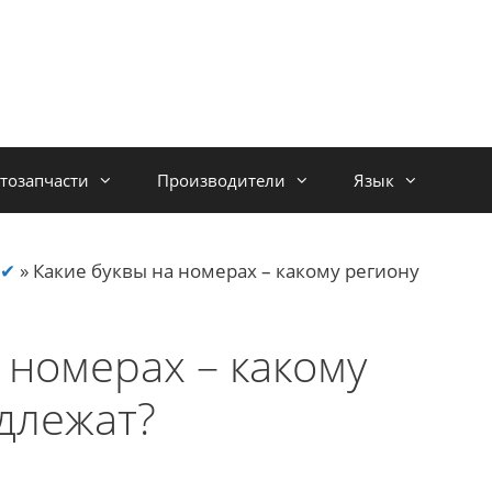
тозапчасти
Производители
Язык
 ✔
»
Какие буквы на номерах – какому региону
 номерах – какому
длежат?