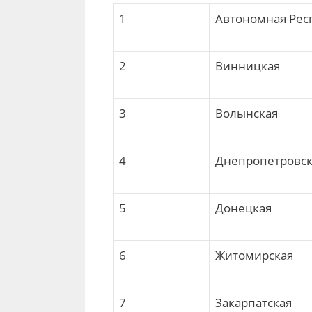
1
Автономная Рес
2
Винницкая
3
Волынская
4
Днепропетровск
5
Донецкая
6
Житомирская
7
Закарпатская