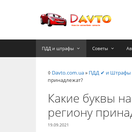
Skip
to
content
ПДД и штрафы
Советы
Ав
◊
Davto.com.ua
»
ПДД ✔ и Штрафы
принадлежат?
Какие буквы на
региону прина
19.09.2021