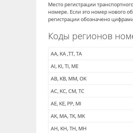
Место регистрации транспортног
номере. Если это номер нового об
регистрации обозначено цифрами
Коды регионов ном
AA, KA ,TT, TA
AI, KI, TI, ME
AB, KB, MM, OK
AC, KC, CM, TC
AE, KE, PP, MI
AK, МА, TK, MK
AH, KH, TH, MH