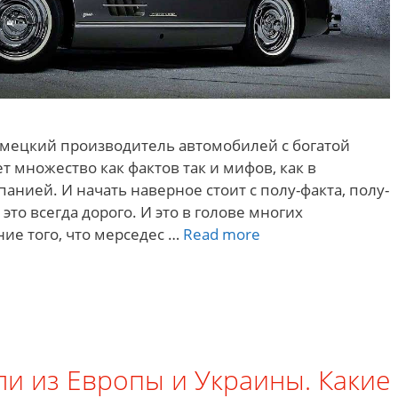
немецкий производитель автомобилей с богатой
ет множество как фактов так и мифов, как в
анией. И начать наверное стоит с полу-факта, полу-
 это всегда дорого. И это в голове многих
Мерседес
ие того, что мерседес …
Read more
–
интересные
факты.
История,
запчасти,
патенты
и из Европы и Украины. Какие
и