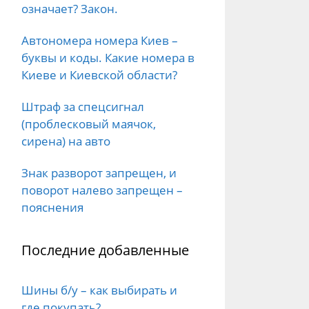
ки
означает? Закон.
т
Автономера номера Киев –
буквы и коды. Какие номера в
ьер
Киеве и Киевской области?
биля?
Штраф за спецсигнал
(проблесковый маячок,
сирена) на авто
Знак разворот запрещен, и
поворот налево запрещен –
пояснения
Последние добавленные
Шины б/у – как выбирать и
где покупать?