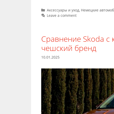
Categories
Аксессуары и уход
,
Немецкие автомо
Leave a comment
Сравнение Skoda с 
чешский бренд
10.01.2025