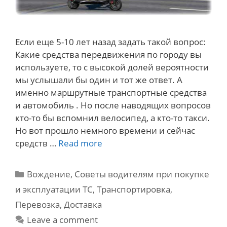
Если еще 5-10 лет назад задать такой вопрос:
Какие средства передвижения по городу вы
используете, то с высокой долей вероятности
мы услышали бы один и тот же ответ. А
именно маршрутные транспортные средства
и автомобиль . Но после наводящих вопросов
кто-то бы вспомнил велосипед, а кто-то такси.
Но вот прошло немного времени и сейчас
Средства
средств …
Read more
передвижения
по
Categories
Вождение
,
Советы водителям при покупке
городу.
и эксплуатации ТС
,
Транспортировка,
Самый
Перевозка, Доставка
лучший
способ.
Leave a comment