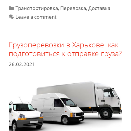
могут
Categories
Транспортировка, Перевозка, Доставка
возник
Leave a comment
при
перево
негаба
грузов:
Грузоперевозки в Харькове: как
3
подготовиться к отправке груза?
пробл
26.02.2021