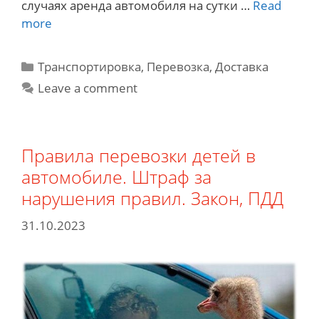
случаях аренда автомобиля на сутки …
Read
Аренда
more
автомобиля
и
Categories
Транспортировка, Перевозка, Доставка
такси.
Leave a comment
Что
дешевле?
Когда
и
Правила перевозки детей в
почему?
автомобиле. Штраф за
нарушения правил. Закон, ПДД
31.10.2023