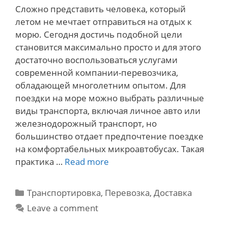
Сложно представить человека, который
летом не мечтает отправиться на отдых к
морю. Сегодня достичь подобной цели
становится максимально просто и для этого
достаточно воспользоваться услугами
современной компании-перевозчика,
обладающей многолетним опытом. Для
поездки на море можно выбрать различные
виды транспорта, включая личное авто или
железнодорожный транспорт, но
большинство отдает предпочтение поездке
на комфортабельных микроавтобусах. Такая
Пассажирские
практика …
Read more
перевозки
Днепр-
Categories
Транспортировка, Перевозка, Доставка
Бердянск
Leave a comment
и
их