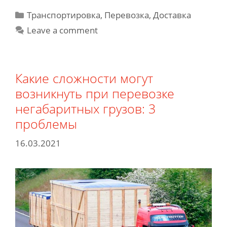
на
Categories
Транспортировка, Перевозка, Доставка
аренде
Leave a comment
автомобиля
или
автобуса?
Какие сложности могут
возникнуть при перевозке
негабаритных грузов: 3
проблемы
16.03.2021