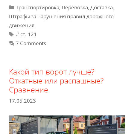
детей
Categories
Транспортировка, Перевозка, Доставка
,
в
Штрафы за нарушения правил дорожного
автомобиле.
движения
Штраф
Tags
за
# ст. 121
нарушения
7 Comments
правил.
Закон,
ПДД
Какой тип ворот лучше?
Откатные или распашные?
Сравнение.
17.05.2023