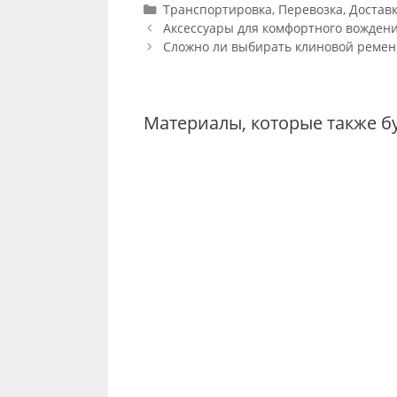
Categories
Транспортировка, Перевозка, Достав
Post
Аксессуары для комфортного вожден
navigation
Сложно ли выбирать клиновой ремен
Материалы, которые также б