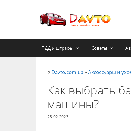
Skip
to
content
ПДД и штрафы
Советы
Ав
◊
Davto.com.ua
»
Аксессуары и ухо
Как выбрать б
машины?
25.02.2023