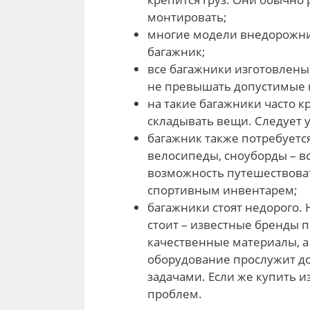
монтировать;
многие модели внедорожник
багажник;
все багажники изготовлены
не превышать допустимые н
на такие багажники часто к
складывать вещи. Следует 
багажник также потребуетс
велосипеды, сноуборды – вс
возможность путешествоват
спортивным инвентарем;
багажники стоят недорого.
стоит – известные бренды 
качественные материалы, а
оборудование прослужит до
задачами. Если же купить и
проблем.