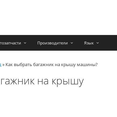
тозапчасти
Производители
Язык
д
»
Как выбрать багажник на крышу машины?
агажник на крышу