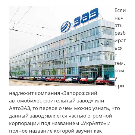
Если
нач
ать
разб
ират
ься
с
тем,
ком
у
при
надлежит компания «Запорожский
автомобилестроительный завод» или
АвтоЗАЗ, то первое о чем можно узнать, что
данный завод является частью огромной
корпорации под названием «УкрАвто» и
полное название которой звучит как