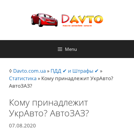
Skip
to
content
Menu
◊
Davto.com.ua
»
ПДД ✔ и Штрафы ✔
»
Статистика
»
Кому принадлежит УкрАвто?
АвтоЗАЗ?
Кому принадлежит
УкрАвто? АвтоЗАЗ?
07.08.2020