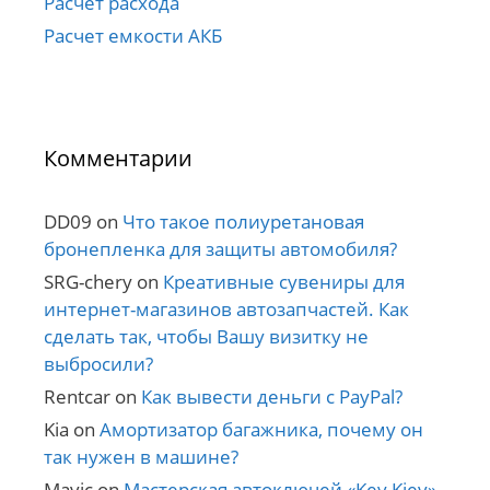
Расчет расхода
Расчет емкости АКБ
Комментарии
DD09
on
Что такое полиуретановая
бронепленка для защиты автомобиля?
SRG-chery
on
Креативные сувениры для
интернет-магазинов автозапчастей. Как
сделать так, чтобы Вашу визитку не
выбросили?
Rentcar
on
Как вывести деньги с PayPal?
Kia
on
Амортизатор багажника, почему он
так нужен в машине?
Mavic
on
Мастерская автоключей «Key Kiev»