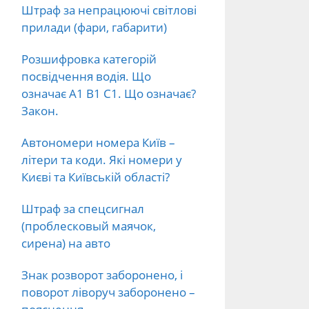
Штраф за непрацюючі світлові
прилади (фари, габарити)
Розшифровка категорій
посвідчення водія. Що
означає А1 В1 С1. Що означає?
Закон.
Автономери номера Київ –
літери та коди. Які номери у
Києві та Київській області?
Штраф за спецсигнал
(проблесковый маячок,
сирена) на авто
Знак розворот заборонено, і
поворот ліворуч заборонено –