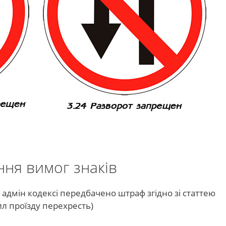
ня вимог знаків
 адмін кодексі передбачено штраф згідно зі статтею
л проїзду перехресть)