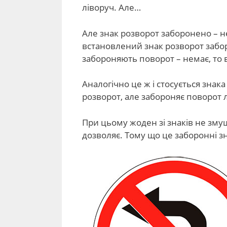
ліворуч. Але…
Але знак розворот заборонено – н
встановлений знак розворот забор
забороняють поворот – немає, то
Аналогічно це ж і стосується знак
розворот, але забороняє поворот 
При цьому жоден зі знаків не змуш
дозволяє. Тому що це заборонні зн