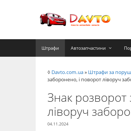
Перейти
до
контенту
Штрафи
Автозапчастини
По
◊
Davto.com.ua
»
Штрафи за поруш
заборонено, і поворот ліворуч з
Знак розворот 
ліворуч забор
04.11.2024