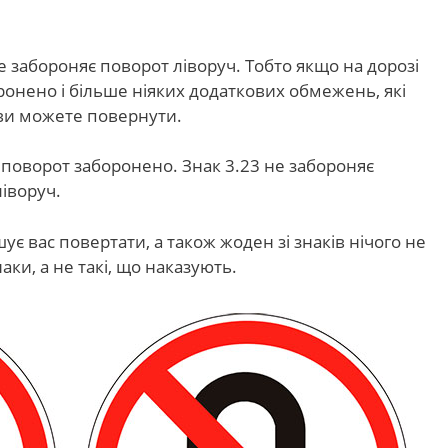
е забороняє поворот ліворуч. Тобто якщо на дорозі
онено і більше ніяких додаткових обмежень, які
 ви можете повернути.
а поворот заборонено. Знак 3.23 не забороняє
ліворуч.
ує вас повертати, а також жоден зі знаків нічого не
аки, а не такі, що наказують.