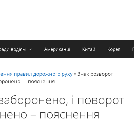
ради водіям
Американці
Китай
Корея
ення правил дорожного руху
»
Знак розворот
аборонено — пояснення
заборонено, і поворот
онено – пояснення