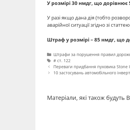
У розмірі 30 нмдг, що дорівнює 
У разі якщо дана дія (тобто розво
аварійної ситуації згідно зі статт
Штраф у розмірі – 85 нмдг, що 
Категорії
Штрафи за порушення правил дорожн
Позначки
# ст. 122
Навігація
Переваги придбання пуховика Stone Is
по
10 застосувань автомобільного інвер
запису
Матеріали, які також будуть В