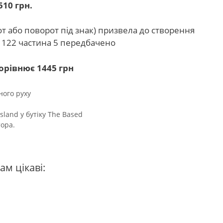
510 грн.
рот або поворот під знак) призвела до створення
ею 122 частина 5 передбачено
дорівнює 1445 грн
ого руху
land у бутіку The Based
тора.
ам цікаві: