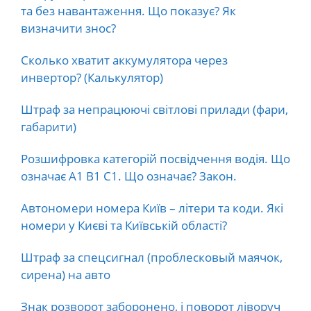
та без навантаження. Що показує? Як
визначити знос?
Сколько хватит аккумулятора через
инвертор? (Калькулятор)
Штраф за непрацюючі світлові прилади (фари,
габарити)
Розшифровка категорій посвідчення водія. Що
означає А1 В1 С1. Що означає? Закон.
Автономери номера Київ – літери та коди. Які
номери у Києві та Київській області?
Штраф за спецсигнал (проблесковый маячок,
сирена) на авто
Знак розворот заборонено, і поворот ліворуч