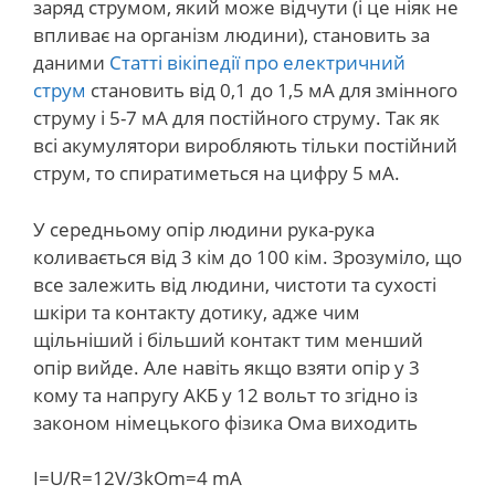
заряд струмом, який може відчути (і це ніяк не
впливає на організм людини), становить за
даними
Статті вікіпедії про електричний
струм
становить від 0,1 до 1,5 мА для змінного
струму і 5-7 мА для постійного струму. Так як
всі акумулятори виробляють тільки постійний
струм, то спиратиметься на цифру 5 мА.
У середньому опір людини рука-рука
коливається від 3 кім до 100 кім. Зрозуміло, що
все залежить від людини, чистоти та сухості
шкіри та контакту дотику, адже чим
щільніший і більший контакт тим менший
опір вийде. Але навіть якщо взяти опір у 3
кому та напругу АКБ у 12 вольт то згідно із
законом німецького фізика Ома виходить
I=U/R=12V/3kOm=4 mA