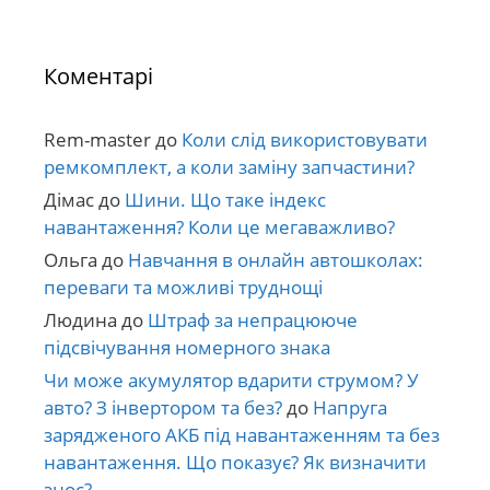
Коментарі
Rem-master
до
Коли слід використовувати
ремкомплект, а коли заміну запчастини?
Дімас
до
Шини. Що таке індекс
навантаження? Коли це мегаважливо?
Ольга
до
Навчання в онлайн автошколах:
переваги та можливі труднощі
Людина
до
Штраф за непрацююче
підсвічування номерного знака
Чи може акумулятор вдарити струмом? У
авто? З інвертором та без?
до
Напруга
зарядженого АКБ під навантаженням та без
навантаження. Що показує? Як визначити
знос?