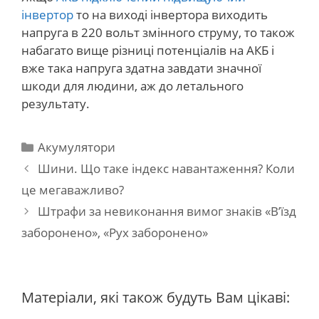
інвертор
то на виході інвертора виходить
напруга в 220 вольт змінного струму, то також
набагато вище різниці потенціалів на АКБ і
вже така напруга здатна завдати значної
шкоди для людини, аж до летального
результату.
Категорії
Акумулятори
Навігація
Шини. Що таке індекс навантаження? Коли
по
це мегаважливо?
запису
Штрафи за невиконання вимог знаків «В’їзд
заборонено», «Рух заборонено»
Матеріали, які також будуть Вам цікаві: