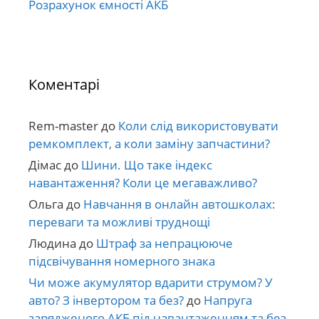
Розрахунок ємності АКБ
Коментарі
Rem-master
до
Коли слід використовувати
ремкомплект, а коли заміну запчастини?
Дімас
до
Шини. Що таке індекс
навантаження? Коли це мегаважливо?
Ольга
до
Навчання в онлайн автошколах:
переваги та можливі труднощі
Людина
до
Штраф за непрацююче
підсвічування номерного знака
Чи може акумулятор вдарити струмом? У
авто? З інвертором та без?
до
Напруга
зарядженого АКБ під навантаженням та без