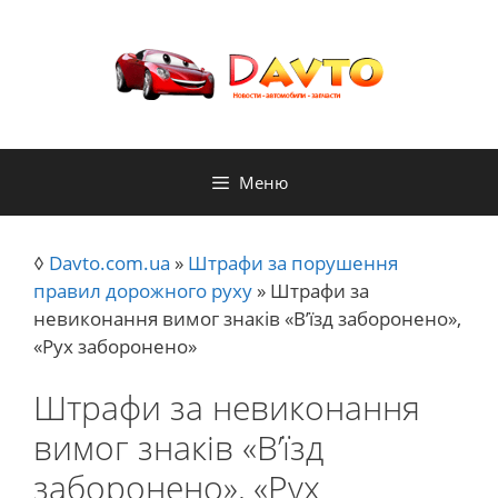
Перейти
до
контенту
Меню
◊
Davto.com.ua
»
Штрафи за порушення
правил дорожного руху
»
Штрафи за
невиконання вимог знаків «В’їзд заборонено»,
«Рух заборонено»
Штрафи за невиконання
вимог знаків «В’їзд
заборонено», «Рух