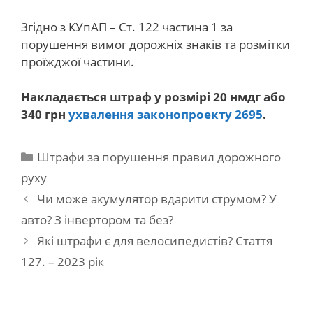
Згідно з КУпАП – Ст. 122 частина 1 за
порушення вимог дорожніх знаків та розмітки
проїжджої частини.
Накладається штраф у розмірі 20 нмдг або
340 грн
ухвалення законопроекту 2695
.
Категорії
Штрафи за порушення правил дорожного
руху
Навігація
Чи може акумулятор вдарити струмом? У
по
авто? З інвертором та без?
запису
Які штрафи є для велосипедистів? Стаття
127. – 2023 рік