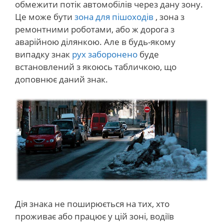
обмежити потік автомобілів через дану зону.
Це може бути
зона для пішоходів
, зона з
ремонтними роботами, або ж дорога з
аварійною ділянкою. Але в будь-якому
випадку знак
рух заборонено
буде
встановлений з якоюсь табличкою, що
доповнює даний знак.
Дія знака не поширюється на тих, хто
проживає або працює у цій зоні, водіїв