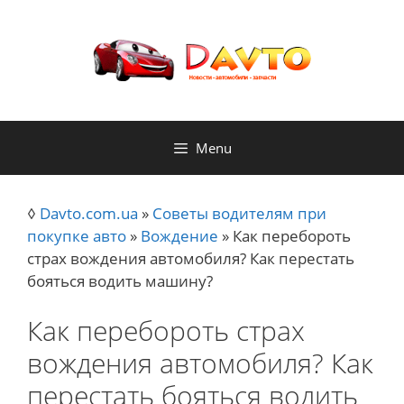
Skip
to
content
Menu
◊
Davto.com.ua
»
Советы водителям при
покупке авто
»
Вождение
»
Как перебороть
страх вождения автомобиля? Как перестать
бояться водить машину?
Как перебороть страх
вождения автомобиля? Как
перестать бояться водить