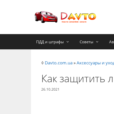
Skip
to
content
ПДД и штрафы
Советы
Ав
◊
Davto.com.ua
»
Аксессуары и ухо
Как защитить л
26.10.2021