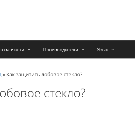
тозапчасти
Производители
Язык
д
»
Как защитить лобовое стекло?
обовое стекло?