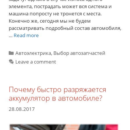
элемента, пострадать может вся система и
машина попросту не тронется с места.
Конечно же, сегодня мы не будем
рассматривать подробный состав автомобиля,
Какие
…
Read more
функции
выполняет
Categories
Автоэлектрика
,
Выбор автозапчастей
генератор
Leave a comment
импульсов
в
авто?
Почему быстро разряжается
аккумулятор в автомобиле?
28.08.2017