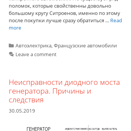
поломок, которые свойственны довольно
большому кругу Ситроенов, именно по этому
после покупки лучше сразу обратиться …
Read
7
more
самых
распространенных
Categories
Автоэлектрика
,
Французские автомобили
поломок
Leave a comment
в
автомобилях
Citroen
Неисправности диодного моста
генератора. Причины и
следствия
30.05.2019