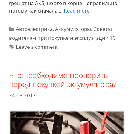
грешат на АКБ, но это в корне неправильно
Почему
потому как сначала …
Read more
быстро
разряжается
Categories
Автоэлектрика
,
Аккумуляторы
,
Советы
аккумулятор
водителям при покупке и эксплуатации ТС
в
Leave a comment
автомобиле?
Что необходимо проверить
перед покупкой аккумулятора?
24.08.2017