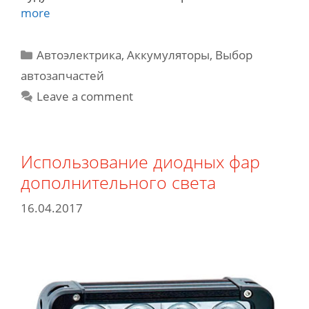
Что
more
необходимо
проверить
Categories
Автоэлектрика
,
Аккумуляторы
,
Выбор
перед
автозапчастей
покупкой
Leave a comment
аккумулятора?
Использование диодных фар
дополнительного света
16.04.2017