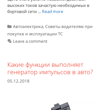
высоких токов зачастую необходимых в
Неисправности
бортовой сети …
Read more
диодного
моста
Categories
Автоэлектрика
,
Советы водителям при
генератора.
покупке и эксплуатации ТС
Причины
Leave a comment
и
следствия
Какие функции выполняет
генератор импульсов в авто?
05.12.2018