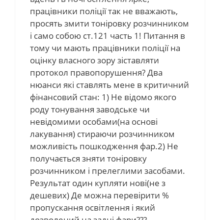
працівники поліції так не вважають,
просять змити тоніровку розчинником
і само собою ст.121 часть 1! Питання в
тому чи мають працівники поліції на
оцінку власного зору зіставляти
протокол правопорушення? Два
нюанси які ставлять мене в критичний
фінансовий стан: 1) Не відомо якого
роду тонування заводське чи
невідомими особами(на основі
лакування) стираючи розчинником
можливість пошкодження фар.2) Не
получається зняти тоніровку
розчинником і прелеглими засобами.
Результат один купляти нові(не з
дешевих) Де можна перевірити %
пропускання освітлення і який
дозволений на задні фари???