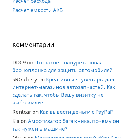
Расчет расхода
Расчет емкости АКБ
Комментарии
DD09
on
Что такое полиуретановая
бронепленка для защиты автомобиля?
SRG-chery
on
Креативные сувениры для
интернет-магазинов автозапчастей. Как
сделать так, чтобы Вашу визитку не
выбросили?
Rentcar
on
Как вывести деньги с PayPal?
Kia
on
Амортизатор багажника, почему он
так нужен в машине?
Mavic
on
Мастерская автоключей «Key Kiev»