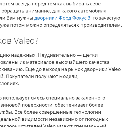
 этом всегда перед тем как выбирать себе
 обращать внимание, для какого автомобиля
сли Вам нужны
дворники Форд Фокус 3
, то зачастую
а уже потом можно определяться с производителем.
ков Valeo?
тацию надежных. Неудивительно — щетки
товлены из материалов высочайшего качества,
скиванию. Еще до выхода на рынок дворники Valeo
ий. Покупатели получают модели,
словиях.
o использует смесь специально закаленного
резиновой поверхности, обеспечивает более
лужбы. Все более совершенные технологии
деальной видимости независимо от погодных
теклоочистителей Valeo имеют специальный