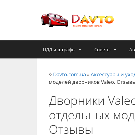
Skip
to
content
ПДД и штрафы
Советы
Ав
◊
Davto.com.ua
»
Аксессуары и ухо
моделей дворников Valeo. Отзыв
Дворники Valeo
отдельных мод
Отзывы