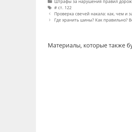
Categories
Штрафы за нарушения правил дорож
Tags
# ст. 122
Post
Проверка свечей накала: как, чем и 
navigation
Где хранить шины? Как правильно? 
Материалы, которые также б