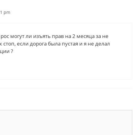
11 pm
рос могут ли изъять прав на 2 месяца за не
к стоп, если дорога была пустая и я не делал
ции ?