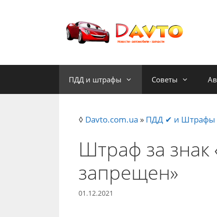
Skip
to
content
ПДД и штрафы
Советы
Ав
◊
Davto.com.ua
»
ПДД ✔ и Штрафы
Штраф за знак 
запрещен»
01.12.2021