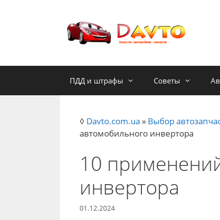
Skip
to
content
ПДД и штрафы
Советы
Ав
◊
Davto.com.ua
»
Выбор автозапча
автомобильного инвертора
10 применени
инвертора
01.12.2024