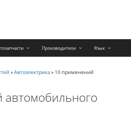
тозапчасти
Производители
Язык
стей
»
Автоэлектрика
»
10 применений
й автомобильного