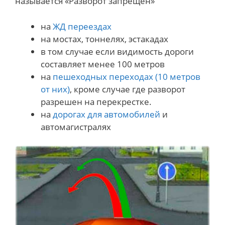
называется «Разворот запрещен»
на
ЖД переездах
на мостах, тоннелях, эстакадах
в том случае если видимость дороги
составляет менее 100 метров
на
пешеходных переходах (10 метров
от них)
, кроме случае где разворот
разрешен на перекрестке.
на
дорогах для автомобилей
и
автомагистралях