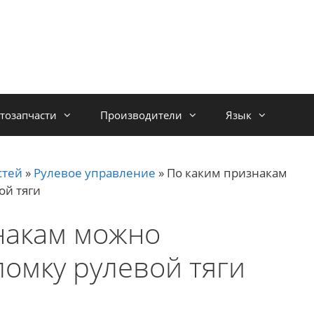
тозапчасти
Производители
Язык
стей
»
Рулевое управление
»
По каким признакам
ой тяги
накам можно
ломку рулевой тяги