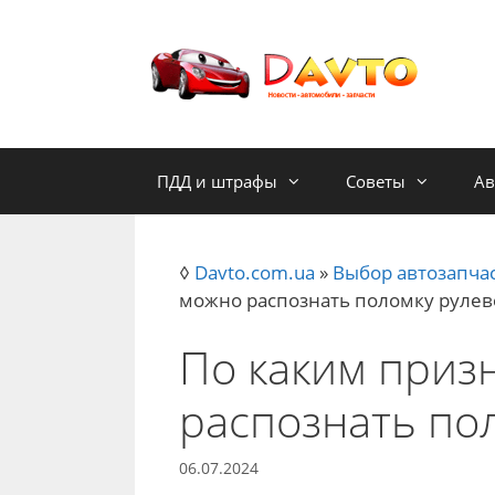
Skip
to
content
ПДД и штрафы
Советы
Ав
◊
Davto.com.ua
»
Выбор автозапча
можно распознать поломку рулев
По каким приз
распознать по
06.07.2024