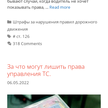
бывают случаи, когда водитель не хочет
Штраф
показывать права, …
Read more
за
вождение
Categories
Штрафы за нарушения правил дорожного
без
движения
прав
Tags
# cт. 126
и
без
318 Comments
права
управления
ТС
За что могут лишить права
–
управления ТС.
2023
06.05.2022