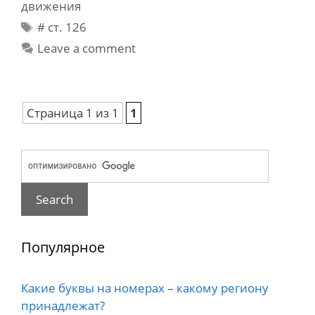
движения
без
Tags
# cт. 126
прав.
2014.
Leave a comment
Украина
Страница 1 из 1
1
Популярное
Какие буквы на номерах – какому региону
принадлежат?