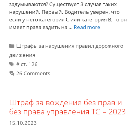
задумываются? Существует 3 случая таких
нарушений. Первый. Водитель уверен, что
если у него категория С или категория B, то он
Штраф
имеет права ездить на …
Read more
за
езду
Categories
Штрафы за нарушения правил дорожного
“без
движения
категории”.
Tags
# cт. 126
За
несоответств
26 Comments
категории
прав
Штраф за вождение без прав и
без права управления ТС – 2023
15.10.2023