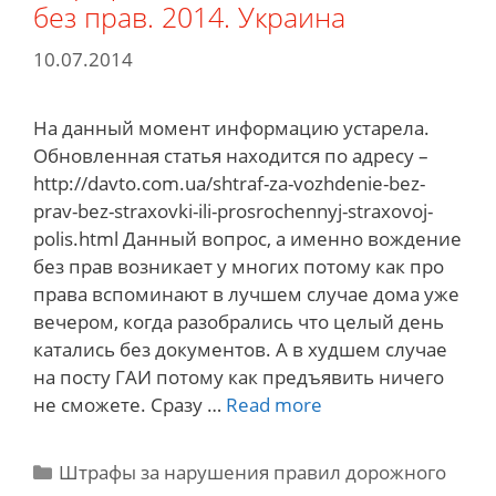
без прав. 2014. Украина
10.07.2014
На данный момент информацию устарела.
Обновленная статья находится по адресу –
http://davto.com.ua/shtraf-za-vozhdenie-bez-
prav-bez-straxovki-ili-prosrochennyj-straxovoj-
polis.html Данный вопрос, а именно вождение
без прав возникает у многих потому как про
права вспоминают в лучшем случае дома уже
вечером, когда разобрались что целый день
катались без документов. А в худшем случае
на посту ГАИ потому как предъявить ничего
Штраф
не сможете. Сразу …
Read more
за
вождение
Categories
Штрафы за нарушения правил дорожного
автомобиля