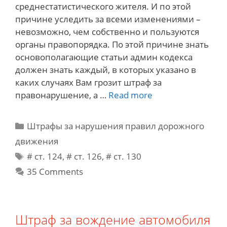
среднестатистического жителя. И по этой
причине уследить за всеми изменениями –
невозможно, чем собственно и пользуются
органы правопорядка. По этой причине знать
основополагающие статьи админ кодекса
должен знать каждый, в которых указано в
каких случаях Вам грозит штраф за
В
правонарушение, а …
Read more
каких
случаях
Categories
Штрафы за нарушения правил дорожного
могут
движения
забрать
Tags
# cт. 124
,
# cт. 126
,
# ст. 130
автомобиль
на
35 Comments
штраф
площадку
Штраф за вождение автомобиля