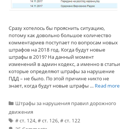
Сразу хотелось бы прояснить ситуацию,
потому как довольно большое количество
комментариев поступает по вопросам новых
штрафов на 2018 год. Когда будут новые
штрафы в 2019? На данный момент
изменений в админ кодекс, а именно в статьи
которые определяют штрафы за нарушение
ПДД – не было. По этой причине никто не
Но
знает, когда будут новые штрафы …
Read more
шт
ПД
Categories
Штрафы за нарушения правил дорожного
Укр
движения
–
Tags
# cт. 124
,
# cт. 126
,
# ст. 122
201
Зак