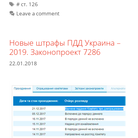
Tags
# cт. 126
собой?
Что
Leave a comment
будет
если
забыть
Новые штрафы ПДД Украина –
права?
2019. Законопроект 7286
22.01.2018