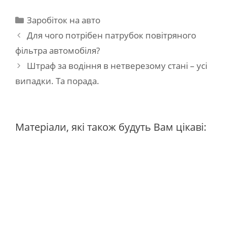
Категорії
Заробіток на авто
Навігація
Для чого потрібен патрубок повітряного
по
фільтра автомобіля?
запису
Штраф за водіння в нетверезому стані – усі
випадки. Та порада.
Матеріали, які також будуть Вам цікаві: