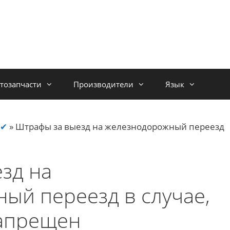
тозапчасти
Производители
Язык
 ✔
»
Штрафы за выезд на железнодорожный переезд
зд на
ый переезд в случае,
запрещен