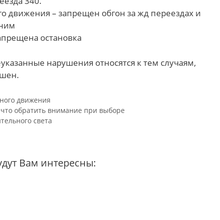
реезда 340.
го движения – запрещен обгон за жд переездах и
 ним
запрещена остановка
еуказанные нарушения относятся к тем случаям,
ешен.
ного движения
 что обратить внимание при выборе
тельного света
удут Вам интересны: