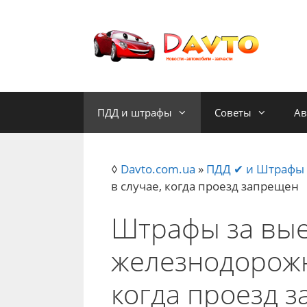
Skip
to
content
ПДД и штрафы
Советы
Ав
◊
Davto.com.ua
»
ПДД ✔ и Штрафы
в случае, когда проезд запрещен
Штрафы за вые
железнодорожн
когда проезд 