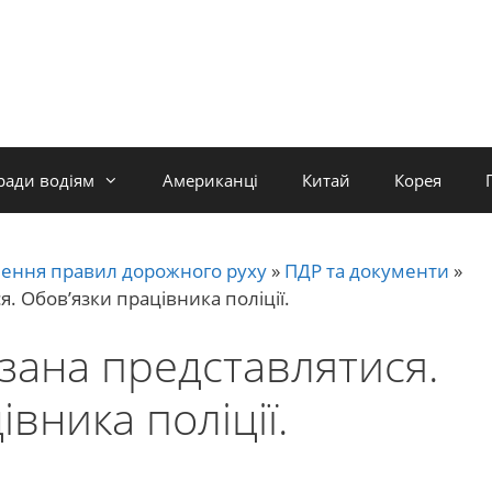
ради водіям
Американці
Китай
Корея
ення правил дорожного руху
»
ПДР та документи
»
я. Обов’язки працівника поліції.
язана представлятися.
вника поліції.