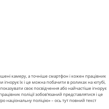
ишені камеру, а точніше смартфон і кожен працівник
ли ігнорує їх і це можна побачити в роликах на ютубі,
показувати своє посвідчення або найчастіше ігнорує
рацівник поліції зобов’язаний представлятися і це
Про національну поліцію» – ось тут повний текст