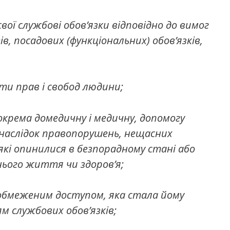
вої службові обов’язки відповідно до вимог
, посадових (функціональних) обов’язків,
ти прав і свобод людини;
окрема домедичну і медичну, допомогу
внаслідок правопорушень, нещасних
які опинилися в безпорадному стані або
хнього життя чи здоров’я;
 обмеженим доступом, яка стала йому
ям службових обов’язків;