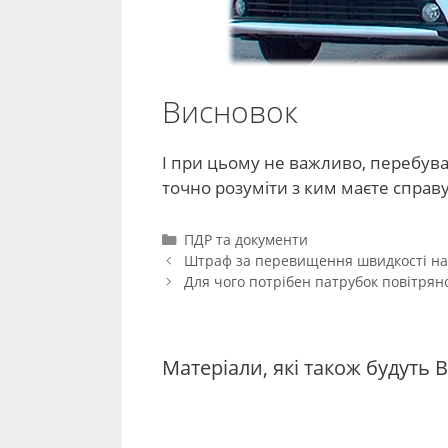
Висновок
І при цьому не важливо, перебува
точно розуміти з ким маєте справу,
Категорії
ПДР та документи
Навігація
Штраф за перевищення швидкості на 1
по
Для чого потрібен патрубок повітрян
запису
Матеріали, які також будуть В