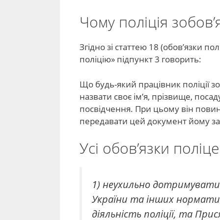
Чому поліція зобов’
Згідно зі статтею 18 (обов’язки п
поліцію» підпункт 3 говорить:
Що будь-який працівник поліції з
назвати своє ім’я, прізвище, поса
посвідчення. При цьому він пови
передавати цей документ йому з
Усі обов’язки поліц
1) неухильно дотримуват
України та інших нормати
діяльність поліції, та Прис