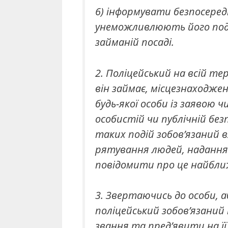
6) інформувати безпосеред
унеможливлюють його подал
займаній посаді.
2. Поліцейський на всій те
він займає, місцезнаходженн
будь-якої особи із заявою 
особистій чи публічній без
таких подій зобов’язаний 
рятування людей, надання 
повідомити про це найближ
3. Звертаючись до особи, а
поліцейський зобов’язаний 
звання та пред’явити на ї