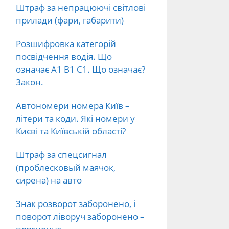
Штраф за непрацюючі світлові
прилади (фари, габарити)
Розшифровка категорій
посвідчення водія. Що
означає А1 В1 С1. Що означає?
Закон.
Автономери номера Київ –
літери та коди. Які номери у
Києві та Київській області?
Штраф за спецсигнал
(проблесковый маячок,
сирена) на авто
Знак розворот заборонено, і
поворот ліворуч заборонено –