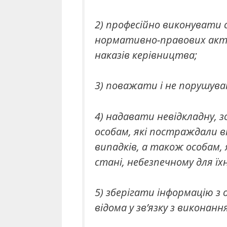
2) професійно виконувати с
нормативно-правових актів
наказів керівництва;
3) поважати і не порушува
4) надавати невідкладну, з
особам, які постраждали 
випадків, а також особам, 
стані, небезпечному для ї
5) зберігати інформацію з
відома у зв’язку з виконанн