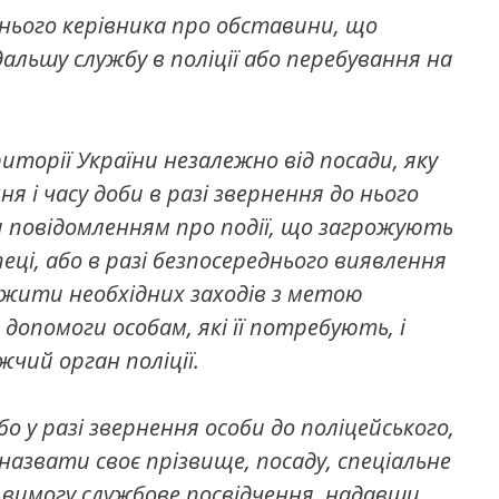
нього керівника про обставини, що
ьшу службу в поліції або перебування на
риторії України незалежно від посади, яку
я і часу доби в разі звернення до нього
чи повідомленням про події, що загрожують
пеці, або в разі безпосереднього виявлення
вжити необхідних заходів з метою
допомоги особам, які її потребують, і
чий орган поліції.
бо у разі звернення особи до поліцейського,
назвати своє прізвище, посаду, спеціальне
ї вимогу службове посвідчення, надавши