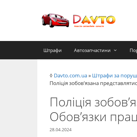
Перейти
до
контенту
Штрафи
Автозапчастини
По
◊
Davto.com.ua
»
Штрафи за поруш
Поліція зобов’язана представлятис
Поліція зобов’
Обов’язки праці
28.04.2024