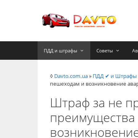
Skip
to
content
ПДД и штрафы
Советы
Ав
◊
Davto.com.ua
»
ПДД ✔ и Штрафы
пешеходам и возникновение ава
Штраф за не п
преимущества
возникновение