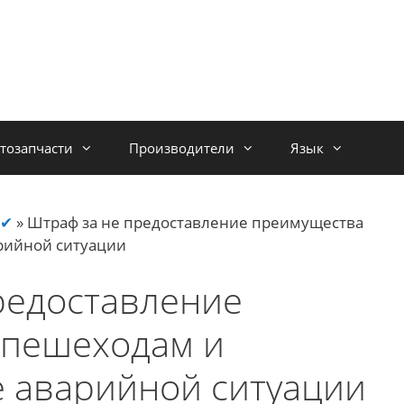
тозапчасти
Производители
Язык
 ✔
»
Штраф за не предоставление преимущества
рийной ситуации
редоставление
 пешеходам и
 аварийной ситуации