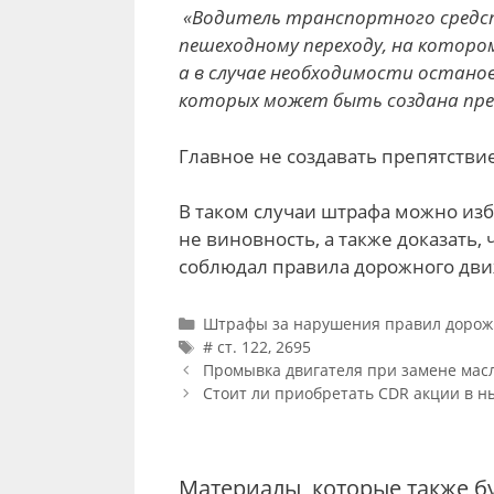
«Водитель транспортного средст
пешеходному переходу, на которо
а в случае необходимости остано
которых может быть создана пре
Главное не создавать препятствие
В таком случаи штрафа можно изб
не виновность, а также доказать,
соблюдал правила дорожного дв
Categories
Штрафы за нарушения правил дорож
Tags
# ст. 122
,
2695
Post
Промывка двигателя при замене масл
navigation
Стоит ли приобретать CDR акции в 
Материалы, которые также б