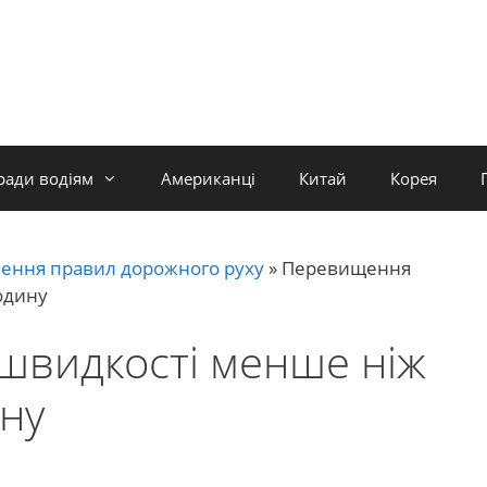
ради водіям
Американці
Китай
Корея
ення правил дорожного руху
»
Перевищення
одину
видкості менше ніж
ину