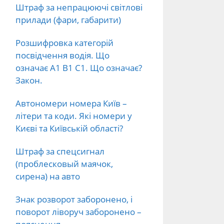
Штраф за непрацюючі світлові
прилади (фари, габарити)
Розшифровка категорій
посвідчення водія. Що
означає А1 В1 С1. Що означає?
Закон.
Автономери номера Київ –
літери та коди. Які номери у
Києві та Київській області?
Штраф за спецсигнал
(проблесковый маячок,
сирена) на авто
Знак розворот заборонено, і
поворот ліворуч заборонено –