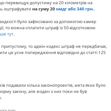
 що перевищує допустиму на 20 кілометрів на
уть оштрафувати
на суму 20
нмдг або 340 грн.
.
видкості було зафіксовано за допомогою камер
ії, то можна сплатити штраф із 50-відсотковою
іше тут
.
припустиму, то адмін кодекс штраф не передбачає,
ти це усне попередження відповідно до статті 125
ків подавали кілька законопроектів, мета яких було
норму закону, але жоден з них поки не був
.
ого руху