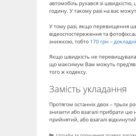
автомобіль рухався зі швидкістю,
годину. У такому разі на вас мож
У тому разі, якщо перевищення ш
відеоспостереження та фотофіксац
знижкою, тобто
170 грн – докладн
Якщо швидкість не перевищувала 
що максимум Вам можуть пред’яви
того ж кодексу.
Замість укладання
Протягом останніх двох – трьох ро
знизити або взагалі прибрати цю 
прийнятий, або взагалі відкинутий
Категорії
Штрафи за порушення правил дорожн