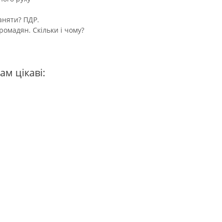
аняти? ПДР.
ромадян. Скільки і чому?
ам цікаві: