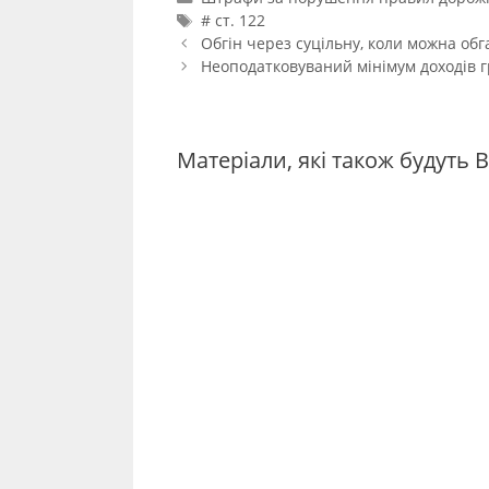
Позначки
# ст. 122
Навігація
Обгін через суцільну, коли можна обг
по
Неоподатковуваний мінімум доходів г
запису
Матеріали, які також будуть В