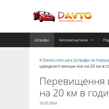
Перейти
до
контенту
Штрафи
Автозапчастини
По
◊
Davto.com.ua
»
Штрафи за поруш
швидкості менше ніж на 20 км в г
Перевищення ш
на 20 км в год
25.07.2024